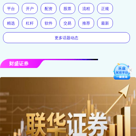
平台
开户
配资
股票
流程
正规
精选
杠杆
软件
交易
推荐
最新
更多话题动态
财盛证券