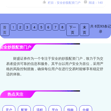
栏目：安全炒股配资门户
阅读：140
共
8
页
93
条记
首
1
2
3
4
5
6
7
8
下一
末
录
页
页
页
安全炒股配资门户
财盛证券作为一个专注于安全的炒股配资门户，致力于为交
易者提供可靠的信息和服务。其平台以用户安全为首位，采用严
格的风险控制措施，确保每位用户在进行交易时能够享有稳定舒
适的体验。
热点关注
开户
配资
流程
平台
指南
合规