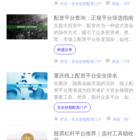
栏目：安全炒股配资门户
阅读：120
配资平台查询：正规平台筛选指南
在股市投资中，配资作为一种放大资金
的操作方式，吸引了众多投资者。然
而，市场上配资平台鱼龙混杂，如何从
海量信息中筛选出正规、安全的平台，
财盛证券
成为投资者必须掌握的核心技....
栏目：安全炒股配资门户
阅读：173
重庆线上配资平台安全排名
在重庆，随着金融市场的活跃，线上配
资平台逐渐成为投资者扩大资金规模的
重要工具。然而，面对众多平台，如何
判断其安全性、避免踩雷，成为投资者
安全炒股配资门户
最关心的问题。本文基于行....
栏目：安全炒股配资门户
阅读：56
股票杠杆平台推荐｜选对工具稳收
益