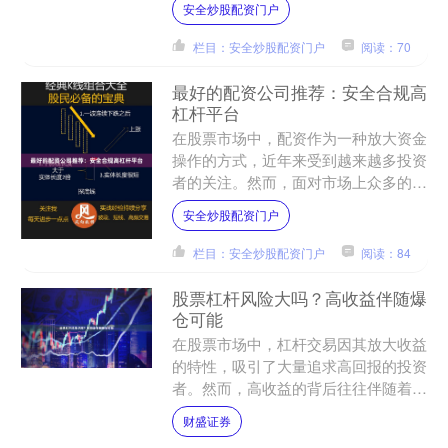
安全炒股配资门户
求日益提高。期如意期货....
栏目：安全炒股配资门户
阅读：70
最好的配资公司推荐：安全合规高
杠杆平台
在股票市场中，配资作为一种放大资金
操作的方式，近年来受到越来越多投资
者的关注。然而，面对市场上众多的配
资公司，如何选择一家安全合规、高杠
安全炒股配资门户
杆且值得信赖的平台，成为....
栏目：安全炒股配资门户
阅读：84
股票杠杆风险大吗？高收益伴随爆
仓可能
在股票市场中，杠杆交易因其放大收益
的特性，吸引了大量追求高回报的投资
者。然而，高收益的背后往往伴随着高
风险，尤其是爆仓的可能性。那么，股
财盛证券
票杠杆风险到底有多大？本....