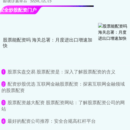
财盛证券平台
2025-10-12
安全炒股配资门户
* **放大收益：**杠杆资金可以放大投资收益，让投资者获得更高的回
报。 以下是一些探索股票杠杆交易的网站资源： 1.
香港股票加杠杆：融资操作与风险解析
安全炒股配资门户
2026-07-22
股票能配资吗 海关总署：月度进出口增速加
快
在香港股市财盛证券平台，加杠杆是许多投资者放大收益的常用手
段。融资交易，即借钱买股票，能让小额资金撬动更大仓位。然而，
杠
股票实盘交易 股票配资是：深入了解股票配资的含义
1
配资炒股优选 互联网金融股票配资：探索互联网金融领域
2
的股票配资
股票配资越大配资 股票配资网站：了解股票配资公司的网
3
站
最好的配资公司推荐：安全合规高杠杆平台
4