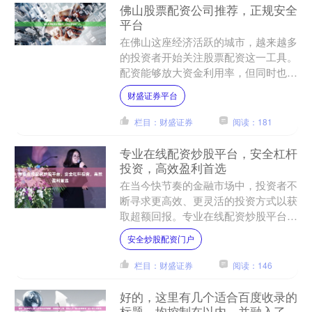
佛山股票配资公司推荐，正规安全
平台
在佛山这座经济活跃的城市，越来越多
的投资者开始关注股票配资这一工具。
配资能够放大资金利用率，但同时也伴
随着风险。因此，选择一家正规、安全
财盛证券平台
的配资平台，是每一位投资....
栏目：财盛证券
阅读：181
专业在线配资炒股平台，安全杠杆
投资，高效盈利首选
在当今快节奏的金融市场中，投资者不
断寻求更高效、更灵活的投资方式以获
取超额回报。专业在线配资炒股平台应
运而生，成为越来越多投资者的选择。
安全炒股配资门户
本文将深入探讨为何这类平....
栏目：财盛证券
阅读：146
好的，这里有几个适合百度收录的
标题，均控制在以内，并融入了