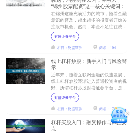
“锦州股票配资”这一核心关键词：
在锦州这座充满活力的城市，随着金融
意识的普及，越来越多的投资者开始关
注股市机会。然而，本金不足往往成为
制约收益的瓶颈。此时，“锦州股票配
财盛证券平台
资”作为一种融资工具财盛....
栏目：财盛证券
阅读：194
线上杠杆炒股：新手入门与风险警
示
近年来，随着互联网金融的快速发展，
线上杠杆炒股逐渐进入普通投资者的视
野。所谓杠杆炒股财盛证券平台，是指
投资者通过向平台或券商借入资金，以
财盛证券平台
放大自有资金的投资规模，....
栏目：财盛证券
阅读：170
杠杆买股入门：融资操作与风控要
点