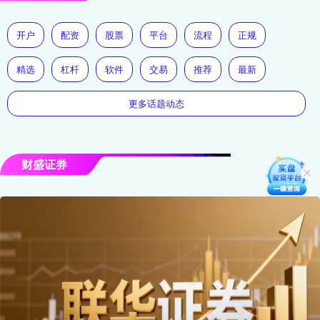
开户
配资
股票
平台
流程
正规
精选
杠杆
软件
交易
推荐
最新
更多话题动态
财盛证券