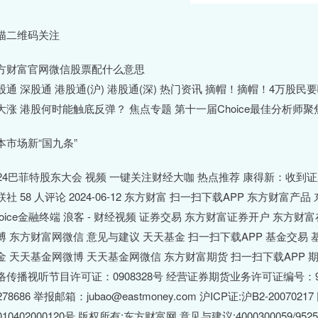
描二维码关注
方财富官网微信股票配什么意思
股通 深股通 港股通(沪) 港股通(深) 热门资讯 摘帽！摘帽！4万股
大涨 港股何时能触底反弹？ 焦点专题 第十一届Choice最佳分析师
本市场新“国九条”
024巴菲特股东大会 视频 一键关注财经大咖 热点推荐 康得新：收
联社 58 人评论 2024-06-12 东方财富 扫一扫下载APP 东方财富产
hoice金融终端 浪客 - 财经视频 证券交易 东方财富证券开户 东方
博 东方财富网微信 意见与建议 天天基金 扫一扫下载APP 基金交易 
金 天天基金网微博 天天基金网微信 东方财富期货 扫一扫下载APP 
络传播视听节目许可证：0908328号 经营证券期货业务许可证编号：91310
278686 举报邮箱：jubao@eastmoney.com 沪ICP证:沪B2-20070
1010402000120号 版权所有:东方财富网 意见与建议:4000300059