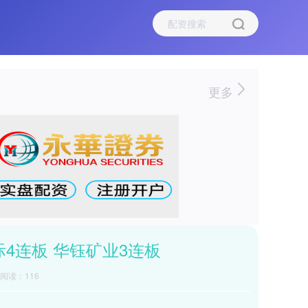
更多
4连板 华钰矿业3连板
阅读：116