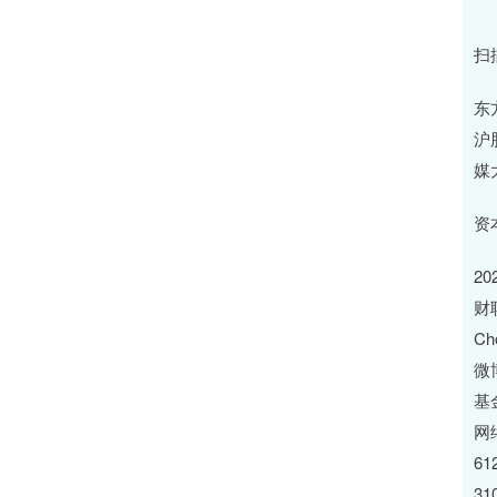
扫
东
沪
媒
资
2
财
C
微
基
网
61
3