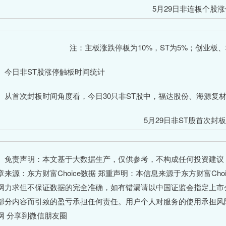
5月29日非连板个股
注：主板涨跌停板为10%，ST为5%；创业板、
日非ST股涨停触板时间统计
首次封板时间角度看，今日30只非ST股中，福达股份、海源复材
5月29日非ST股首次封
责声明：本文基于大数据生产，仅供参考，不构成任何投资建议
章来源：东方财富Choice数据 郑重声明：本信息来源于东方财富C
网力求但不保证数据的完全准确，如有错漏请以中国证监会指定上市
部分内容而引致的盈亏承担任何责任。用户个人对服务的使用承担风险
网 分享到微信朋友圈