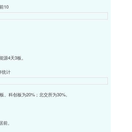
前10
源4天3板。
停统计
业板、科创板为20%；北交所为30%。
居前。