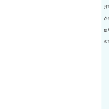
打
点
使
即