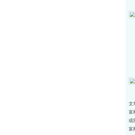
今
从
免
文
富
或
富