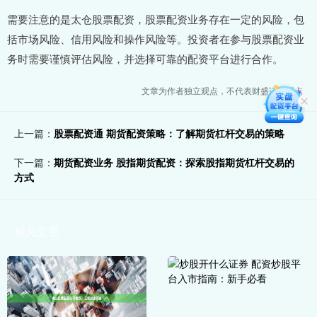
需要注意的是太仓股票配资，股票配资业务存在一定的风险，包
括市场风险、信用风险和操作风险等。投资者在参与股票配资业
务时需要谨慎评估风险，并选择可靠的配资平台进行合作。
文章为作者独立观点，不代表财盛证券观点
上一篇：
股票配资通 期货配资策略：了解期货杠杆交易的策略
下一篇：
期货配资业务 股指期货配资：探索股指期货杠杆交易的
方式
相关文章