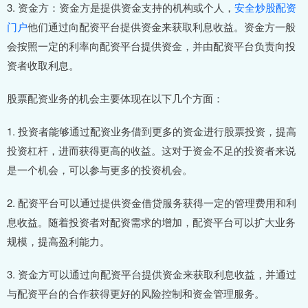
3. 资金方：资金方是提供资金支持的机构或个人，
安全炒股配资
门户
他们通过向配资平台提供资金来获取利息收益。资金方一般
会按照一定的利率向配资平台提供资金，并由配资平台负责向投
资者收取利息。
股票配资业务的机会主要体现在以下几个方面：
1. 投资者能够通过配资业务借到更多的资金进行股票投资，提高
投资杠杆，进而获得更高的收益。这对于资金不足的投资者来说
是一个机会，可以参与更多的投资机会。
2. 配资平台可以通过提供资金借贷服务获得一定的管理费用和利
息收益。随着投资者对配资需求的增加，配资平台可以扩大业务
规模，提高盈利能力。
3. 资金方可以通过向配资平台提供资金来获取利息收益，并通过
与配资平台的合作获得更好的风险控制和资金管理服务。