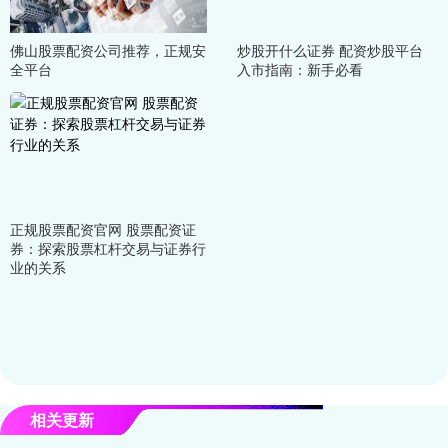
佛山股票配资公司推荐，正规安
炒股开什么证券 配资炒股平台
全平台
入市指南：新手必看
正规股票配资官网 股票配资证
券：探索股票杠杆交易与证券行
业的关系
相关更新