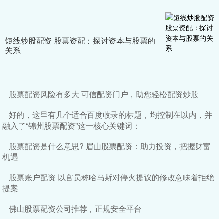
短线炒股配资 股票资配：探讨资本与股票的
关系
股票配资风险有多大 可信配资门户，助您轻松配资炒股
好的，这里有几个适合百度收录的标题，均控制在以内，并
融入了“锦州股票配资”这一核心关键词：
股票配资是什么意思? 眉山股票配资：助力投资，把握财富
机遇
股票账户配资 以官员称哈马斯对停火提议的修改意味着拒绝
提案
佛山股票配资公司推荐，正规安全平台