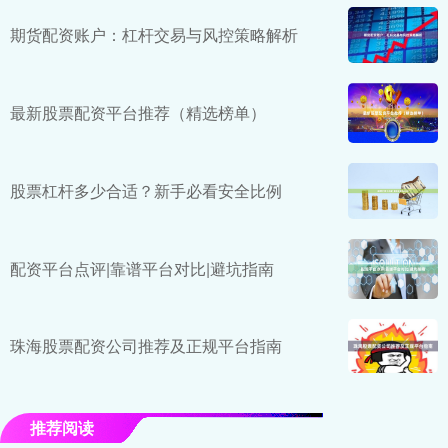
期货配资账户：杠杆交易与风控策略解析
最新股票配资平台推荐（精选榜单）
股票杠杆多少合适？新手必看安全比例
配资平台点评|靠谱平台对比|避坑指南
珠海股票配资公司推荐及正规平台指南
推荐阅读