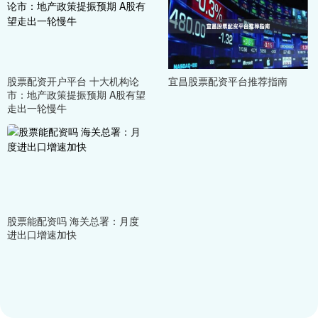
股票配资开户平台 十大机构论
宜昌股票配资平台推荐指南
市：地产政策提振预期 A股有望
走出一轮慢牛
股票能配资吗 海关总署：月度
进出口增速加快