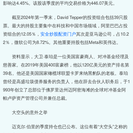
影响达4.45%。该股该季度的平均交易价格为446.07美元。
截至2024年第一季末，David Tepper的投资组合包括39只股
票。最大的持股主要集中在科技和中国市场领域，阿里巴巴占投
资组合的12.05％，
安全炒股配资门户
其次是亚马逊公司，占10.2
2％，微软公司为8.72%。其他重要持股包括Meta和英伟达。
资料显示，大卫·泰珀是一位美国富豪商人、对冲基金经理及
慈善家。在2019年美国400富豪榜，他以120亿美元的资产排名第
39名。他还是美国国家橄榄球联盟卡罗来纳黑豹队的老板。泰珀
曾经是高盛垃圾债券服务的负责人，他在辞去合伙人职务后，于1
993年创立了总部位于佛罗里达州迈阿密海滩的全球对冲基金阿
帕卢萨资产管理公司并兼任总裁。
大空头的意外之举
迈克尔·伯里的季度持仓也已公布。这位有着“大空头”之称的