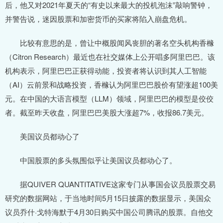
后，他又对2021年夏天的“有史以来最大的投机泡沫”敲响警钟，
并警告说，迷因股票和加密货币的买家将陷入崩盘危机。
比较有意思的是，曾让中概股闻风丧胆的著名空头机构香橼
（Citron Research）最近也在社交媒体上公开唱多阿里巴巴。该
机构表示，阿里巴巴正获得动能，投资者将认识到其人工智能
（AI）云前景和战略投资，香橼认为阿里巴巴股价有望涨超100美
元。在中国的大语言模型（LLM）领域，阿里巴巴的模型是佼佼
者。截至昨天收盘，阿里巴巴美股大涨超7%，收报86.7美元。
美国议员都动心了
中国股票的多头氛围似乎让美国议员都动心了。
据QUIVER QUANTITATIVE这家专门从事国会议员股票交易
研究的数据网站，于当地时间5月15日披露的数据显示，美国众
议员乔什·戈特海默于4月30日购买中国公司腾讯的股票。自他交