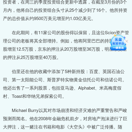
投资者，在周三的季度投资组合更新中透露，在截至3月份的3个
月内，他将自己的投资组合头寸从25个减少到了16个。他所持资
产的总价值从约9500万美元增至约1.03亿美元。
在此期间，有11家公司的股份得以保留，且这位Scion资产管
理公司的老板将其全部增持。例如，他将阿里巴巴的持股从7.5万
股增至12.5万股，京东的押注从20万股增至36万股，明星散货船
的押注从25万股增至40万股。
伯里还在他的收藏中添加了5种新持股：百度、英国石油公
司、第一太阳能公司、斯普罗特实物黄金信托公司和信诺公司。
他还出售了一系列股票，包括亚马逊、Alphabet、米高梅度假
村、Toast和华纳兄弟探索公司。
Michael Burry以其对市场崩溃和经济灾难的严重警告和严峻
预测而闻名。他在2008年金融危机前夕，对房地产泡沫进行了巨
大押注，这一赌注在书籍和电影《大空头》中被广泛传播。随