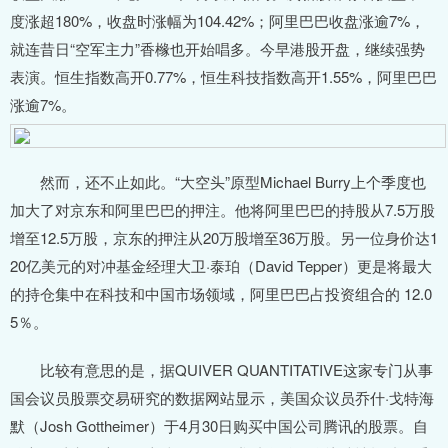
度涨超180%，收盘时涨幅为104.42%；阿里巴巴收盘涨逾7%，
就连昔日“空军主力”香橼也开始唱多。今早港股开盘，继续强势
表演。恒生指数高开0.77%，恒生科技指数高开1.55%，阿里巴巴
涨逾7%。
然而，还不止如此。“大空头”原型Michael Burry上个季度也
加大了对京东和阿里巴巴的押注。他将阿里巴巴的持股从7.5万股
增至12.5万股，京东的押注从20万股增至36万股。另一位身价达1
20亿美元的对冲基金经理大卫·泰珀（David Tepper）更是将最大
的持仓集中在科技和中国市场领域，阿里巴巴占投资组合的 12.0
5％。
比较有意思的是，据QUIVER QUANTITATIVE这家专门从事
国会议员股票交易研究的数据网站显示，美国众议员乔什·戈特海
默（Josh Gottheimer）于4月30日购买中国公司腾讯的股票。自